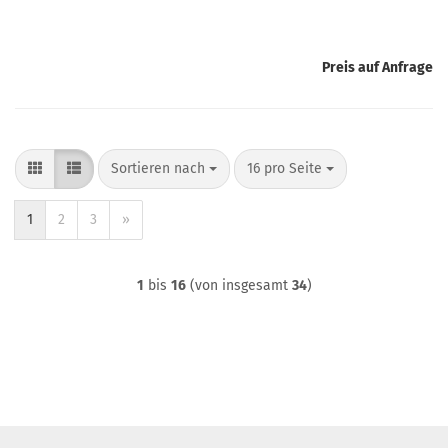
Preis auf Anfrage
Sortieren nach
pro Seite
Sortieren nach
16 pro Seite
1
2
3
»
1
bis
16
(von insgesamt
34
)