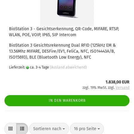
BioStation 3 - Gesichtserkennung, QR-Code, MIFARE, RTSP,
WLAN, POE, VOIP, IP65, SIP Intercom
BioStation 3 Gesichtsrekennung Dual RFID (125kHz EM &
13.56Mhz MIFARE, DESFire/EV1, FeliCa, NFC, ISO14443A/B,
ISO15693), BLE (Bluetooth Low Energy), NFC
Lieferzeit:
ca. 3-4 Tage
(Ausland abweichend)
1.838,00 EUR
zzgl. 19% MwSt. zzgl.
Versand
IN DEN WARENKORB
Sortieren nach
pro Seite
Sortieren nach
16 pro Seite