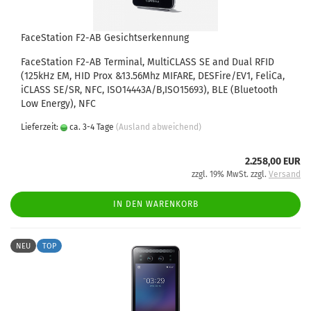
FaceStation F2-AB Gesichtserkennung
FaceStation F2-AB Terminal, MultiCLASS SE and Dual RFID
(125kHz EM, HID Prox &13.56Mhz MIFARE, DESFire/EV1, FeliCa,
iCLASS SE/SR, NFC, ISO14443A/B,ISO15693), BLE (Bluetooth
Low Energy), NFC
Lieferzeit:
ca. 3-4 Tage
(Ausland abweichend)
2.258,00 EUR
zzgl. 19% MwSt. zzgl.
Versand
IN DEN WARENKORB
NEU
TOP