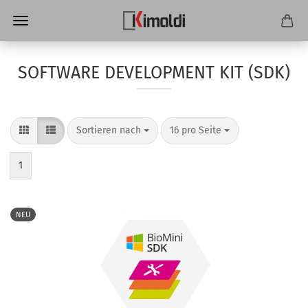
SOFTWARE DEVELOPMENT KIT (SDK)
Sortieren nach
pro Seite
Sortieren nach
16 pro Seite
1
NEU