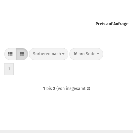
Preis auf Anfrage
Sortieren nach
pro Seite
Sortieren nach
16 pro Seite
1
1
bis
2
(von insgesamt
2
)