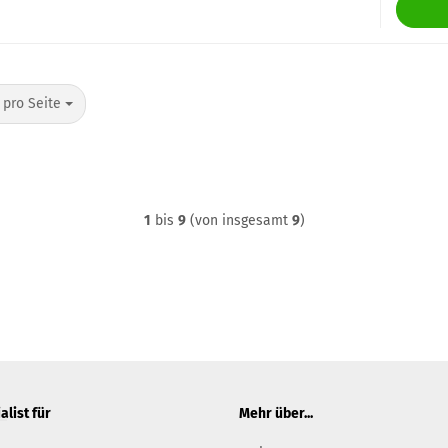
o Seite
 pro Seite
1
bis
9
(von insgesamt
9
)
alist für
Mehr über...