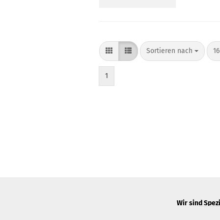
Sortieren nach
pr
Sortieren nach
16
1
Wir sind Spezi