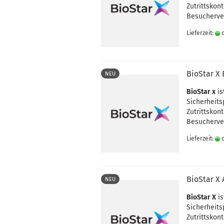
Zutrittskon
Besucherve
Lieferzeit:
c
BioStar X 
NEU
BioStar x
is
Sicherheits
Zutrittskon
Besucherve
Lieferzeit:
c
BioStar X 
NEU
BioStar X
is
Sicherheits
Zutrittskon