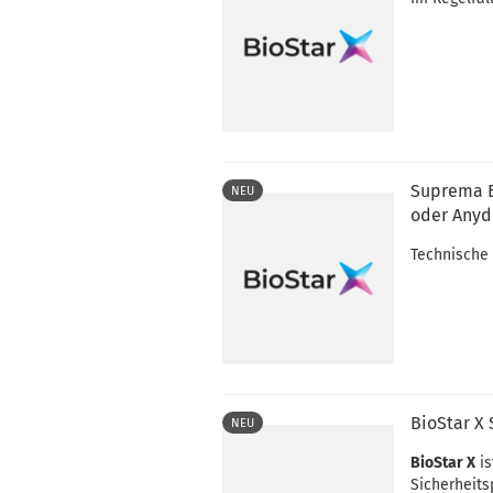
Suprema B
NEU
oder Anyd
Technische
BioStar X 
NEU
BioStar X
is
Sicherheits