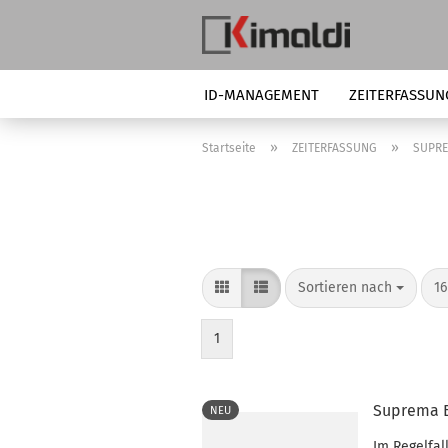
ID-MANAGEMENT
ZEITERFASSUN
»
»
Startseite
ZEITERFASSUNG
SUPR
Sortieren nach
pr
Sortieren nach
16
1
Suprema Bi
NEU
Im Regelfal