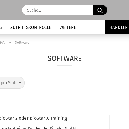
Suche...
G
ZUTRITTSKONTROLLE
WEITERE
HÄNDLER
»
EMA
Software
SOFTWARE
o Seite
 pro Seite
oStar 2 oder BioStar X Training
l kostenfrei für Kunden der Kimaldi GmbH