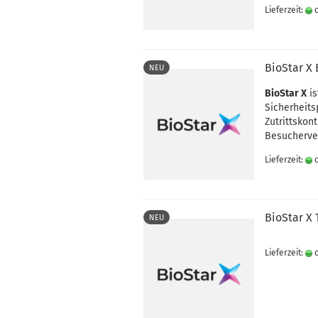
Lieferzeit:
c
BioStar 
NEU
BioStar X
is
Sicherheits
Zutrittskon
Besucherve
Lieferzeit:
c
BioStar X 
NEU
Lieferzeit:
c