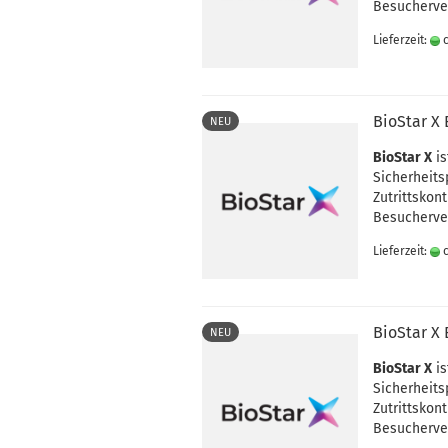
Besucherve
Lieferzeit:
c
BioStar X 
NEU
BioStar X
is
Sicherheits
Zutrittskon
Besucherve
Lieferzeit:
c
BioStar X 
NEU
BioStar X
is
Sicherheits
Zutrittskon
Besucherve