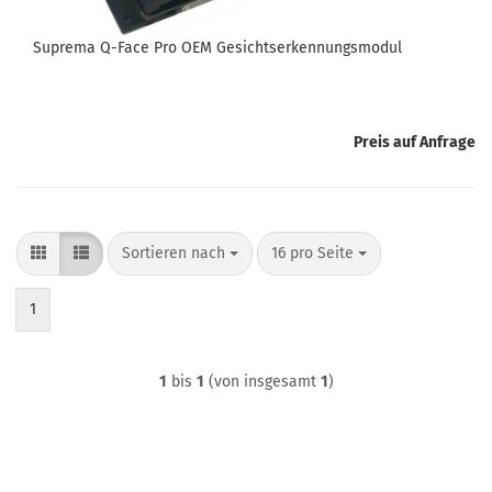
Suprema Q-Face Pro OEM Gesichtserkennungsmodul
Preis auf Anfrage
Sortieren nach
pro Seite
Sortieren nach
16 pro Seite
1
1
bis
1
(von insgesamt
1
)