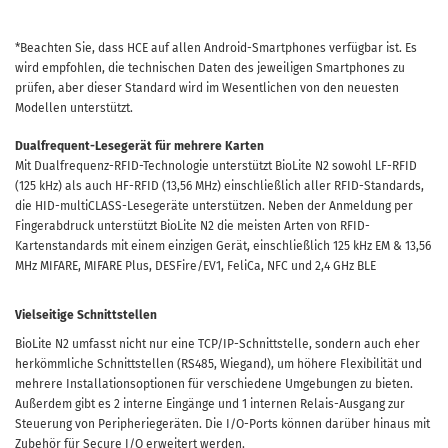
*Beachten Sie, dass HCE auf allen Android-Smartphones verfügbar ist. Es
wird empfohlen, die technischen Daten des jeweiligen Smartphones zu
prüfen, aber dieser Standard wird im Wesentlichen von den neuesten
Modellen unterstützt.
Dualfrequent-Lesegerät für mehrere Karten
Mit Dualfrequenz-RFID-Technologie unterstützt BioLite N2 sowohl LF-RFID
(125 kHz) als auch HF-RFID (13,56 MHz) einschließlich aller RFID-Standards,
die HID-multiCLASS-Lesegeräte unterstützen. Neben der Anmeldung per
Fingerabdruck unterstützt BioLite N2 die meisten Arten von RFID-
Kartenstandards mit einem einzigen Gerät, einschließlich 125 kHz EM & 13,56
MHz MIFARE, MIFARE Plus, DESFire/EV1, FeliCa, NFC und 2,4 GHz BLE
Vielseitige Schnittstellen
BioLite N2 umfasst nicht nur eine TCP/IP-Schnittstelle, sondern auch eher
herkömmliche Schnittstellen (RS485, Wiegand), um höhere Flexibilität und
mehrere Installationsoptionen für verschiedene Umgebungen zu bieten.
Außerdem gibt es 2 interne Eingänge und 1 internen Relais-Ausgang zur
Steuerung von Peripheriegeräten. Die I/O-Ports können darüber hinaus mit
Zubehör für Secure I/O erweitert werden.